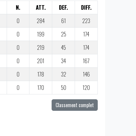
N.
ATT.
DEF.
DIFF.
0
284
61
223
0
199
25
174
0
219
45
174
0
201
34
167
0
178
32
146
0
170
50
120
Classement complet