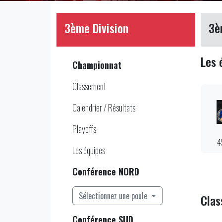
3ème Division
3è
Les 
Championnat
Classement
Calendrier / Résultats
Playoffs
4
Les équipes
Conférence NORD
Sélectionnez une poule
Cla
Conférence SUD