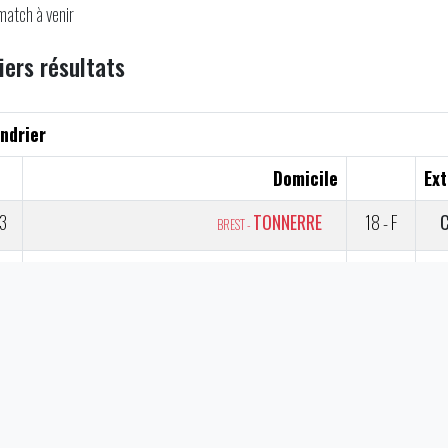
match à venir
iers résultats
ndrier
Domicile
Ext
3
TONNERRE
18 - F
C
BREST -
3
CONQUERANTS
46 - 19
CAEN -
3
AVALANCHES
19 - 20
A
ANNECY -
3
SHINIGAMI
F - 18
VILLENEUVE-LES-BÉZIERS -
3
DRAGONS
45 - 20
S
PARIS -