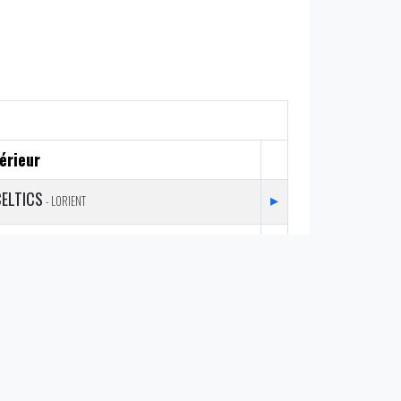
érieur
ELTICS
▸
- LORIENT
SALAMANDRES
▸
- LE HAVRE
IGLES
▸
- CHAMBÉRY
BLACK LIONS
▸
- LUNEL
EA DEVILS
▸
- LA ROCHELLE