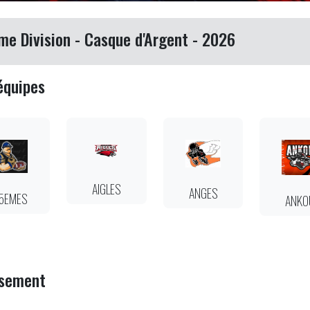
me Division - Casque d'Argent - 2026
équipes
AIGLES
ANGES
5EMES
ANKO
ssement