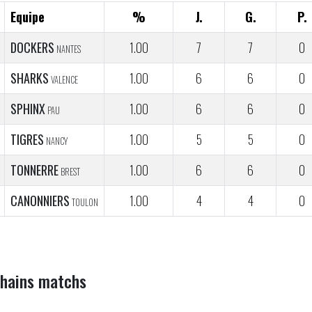
Equipe
%
J.
G.
P.
DOCKERS
1.00
7
7
0
NANTES
SHARKS
1.00
6
6
0
VALENCE
SPHINX
1.00
6
6
0
PAU
TIGRES
1.00
5
5
0
NANCY
TONNERRE
1.00
6
6
0
BREST
CANONNIERS
1.00
4
4
0
TOULON
hains matchs