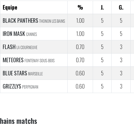
Equipe
%
J.
G.
BLACK PANTHERS
1.00
5
5
THONON LES BAINS
IRON MASK
1.00
5
5
CANNES
FLASH
0.70
5
3
LA COURNEUVE
METEORES
0.70
5
3
FONTENAY-SOUS-BOIS
BLUE STARS
0.60
5
3
MARSEILLE
GRIZZLYS
0.60
5
3
PERPIGNAN
hains matchs