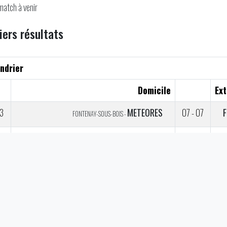
match à venir
iers résultats
ndrier
Domicile
Ext
3
METEORES
07 - 07
FONTENAY-SOUS-BOIS -
3
GRIZZLYS
12 - 19
PERPIGNAN -
3
LEOPARDS
07 - 28
ROUEN -
3
MOLOSSES
50 - 07
ASNIÈRES SUR SEINE -
3
CENTAURES
00 - 49
GRENOBLE -