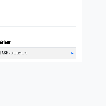
érieur
FLASH
▸
- LA COURNEUVE
ARGONAUTES
▸
- AIX EN PROVENCE
BLACK PANTHERS
▸
- THONON LES BAINS
DIABLES ROUGES
▸
- VILLEPINTE
IRON MASK
▸
- CANNES