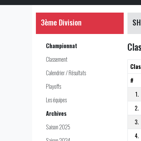
3ème Division
SH
Cla
Championnat
Classement
Clas
Calendrier / Résultats
#
Playoffs
1.
Les équipes
2.
Archives
3.
Saison 2025
4.
Saison 2024