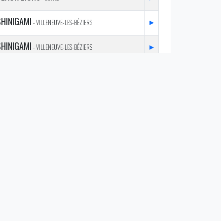
SHINIGAMI
▸
- VILLENEUVE-LES-BÉZIERS
SHINIGAMI
▸
- VILLENEUVE-LES-BÉZIERS
BLACK LIONS
▸
- LUNEL
WAR EAGLES
▸
- TEYRAN
HURRICANES B
▸
- MONTPELLIER