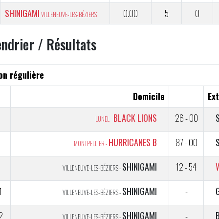
SHINIGAMI
0.00
5
0
VILLENEUVE-LES-BÉZIERS
endrier / Résultats
on régulière
Domicile
Ext
BLACK LIONS
26 - 00
LUNEL -
2
HURRICANES B
87 - 00
MONTPELLIER -
SHINIGAMI
12 - 54
VILLENEUVE-LES-BÉZIERS -
1
SHINIGAMI
-
VILLENEUVE-LES-BÉZIERS -
2
SHINIGAMI
-
VILLENEUVE-LES-BÉZIERS -