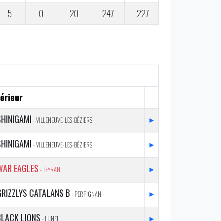
5
0
20
247
-227
érieur
SHINIGAMI
▸
- VILLENEUVE-LES-BÉZIERS
SHINIGAMI
▸
- VILLENEUVE-LES-BÉZIERS
WAR EAGLES
▸
- TEYRAN
GRIZZLYS CATALANS B
▸
- PERPIGNAN
BLACK LIONS
▸
- LUNEL