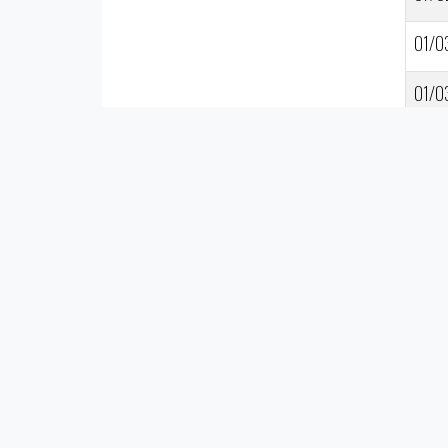
01/0
01/0
22/0
15/0
28/0
© 2025 FOOT-US.FR