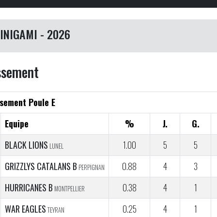
INIGAMI - 2026
ssement
sement Poule E
Equipe
%
J.
G.
BLACK LIONS
1.00
5
5
LUNEL
GRIZZLYS CATALANS B
0.88
4
3
PERPIGNAN
HURRICANES B
0.38
4
1
MONTPELLIER
WAR EAGLES
0.25
4
1
TEYRAN