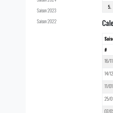
5.
Saison 2023
Cal
Saison 2022
Sais
#
16/11
14/1
11/01
25/0
07/0