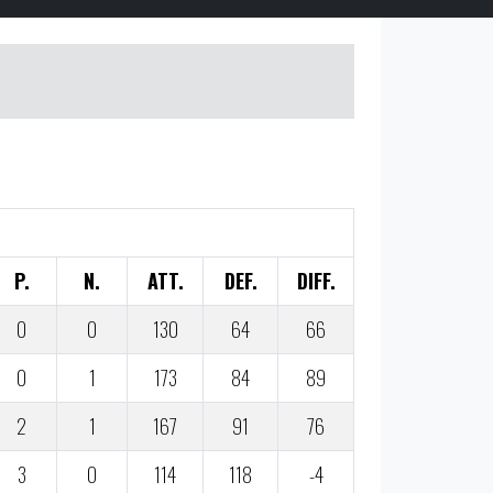
P.
N.
ATT.
DEF.
DIFF.
0
0
130
64
66
0
1
173
84
89
2
1
167
91
76
3
0
114
118
-4