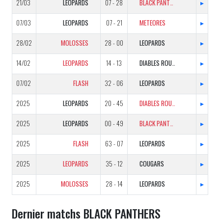
21/03
LEOPARDS
07 - 28
BLACK PANTHERS
▸
07/03
LEOPARDS
07 - 21
METEORES
▸
28/02
MOLOSSES
28 - 00
LEOPARDS
▸
14/02
LEOPARDS
14 - 13
DIABLES ROUGES
▸
07/02
FLASH
32 - 06
LEOPARDS
▸
2025
LEOPARDS
20 - 45
DIABLES ROUGES
▸
2025
LEOPARDS
00 - 49
BLACK PANTHERS
▸
2025
FLASH
63 - 07
LEOPARDS
▸
2025
LEOPARDS
35 - 12
COUGARS
▸
2025
MOLOSSES
28 - 14
LEOPARDS
▸
Dernier matchs BLACK PANTHERS