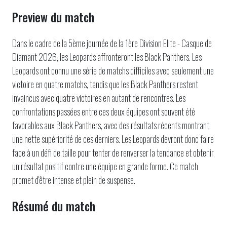
Preview du match
Dans le cadre de la 5ème journée de la 1ère Division Elite - Casque de
Diamant 2026, les Leopards affronteront les Black Panthers. Les
Leopards ont connu une série de matchs difficiles avec seulement une
victoire en quatre matchs, tandis que les Black Panthers restent
invaincus avec quatre victoires en autant de rencontres. Les
confrontations passées entre ces deux équipes ont souvent été
favorables aux Black Panthers, avec des résultats récents montrant
une nette supériorité de ces derniers. Les Leopards devront donc faire
face à un défi de taille pour tenter de renverser la tendance et obtenir
un résultat positif contre une équipe en grande forme. Ce match
promet d'être intense et plein de suspense.
Résumé du match