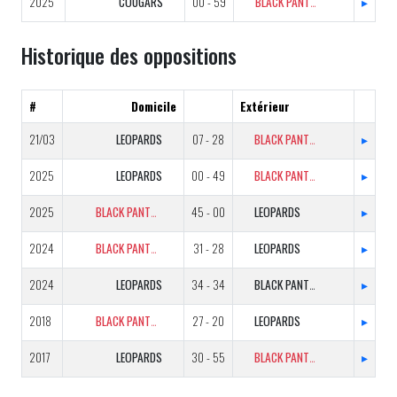
2025
COUGARS
00 - 59
BLACK PANTHERS
▸
Historique des oppositions
#
Domicile
Extérieur
21/03
LEOPARDS
07 - 28
BLACK PANTHERS
▸
2025
LEOPARDS
00 - 49
BLACK PANTHERS
▸
2025
BLACK PANTHERS
45 - 00
LEOPARDS
▸
2024
BLACK PANTHERS
31 - 28
LEOPARDS
▸
2024
LEOPARDS
34 - 34
BLACK PANTHERS
▸
2018
BLACK PANTHERS
27 - 20
LEOPARDS
▸
2017
LEOPARDS
30 - 55
BLACK PANTHERS
▸