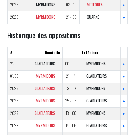
2025
MYRMIDONS
03 - 13
METEORES
▸
2025
MYRMIDONS
21 - 00
QUARKS
▸
Historique des oppositions
#
Domicile
Extérieur
21/03
GLADIATEURS
00 - 00
MYRMIDONS
▸
01/03
MYRMIDONS
21 - 14
GLADIATEURS
▸
2025
GLADIATEURS
13 - 07
MYRMIDONS
▸
2025
MYRMIDONS
35 - 06
GLADIATEURS
▸
2023
GLADIATEURS
13 - 00
MYRMIDONS
▸
2023
MYRMIDONS
14 - 06
GLADIATEURS
▸