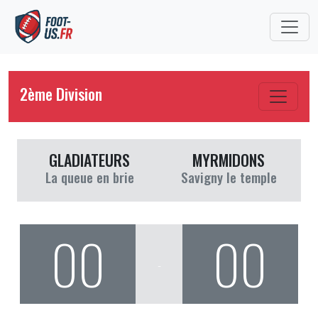
2ème Division
GLADIATEURS
MYRMIDONS
La queue en brie
Savigny le temple
00
00
-