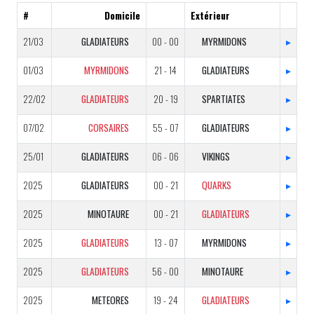
#
Domicile
Extérieur
21/03
GLADIATEURS
00 - 00
MYRMIDONS
▸
01/03
MYRMIDONS
21 - 14
GLADIATEURS
▸
22/02
GLADIATEURS
20 - 19
SPARTIATES
▸
07/02
CORSAIRES
55 - 07
GLADIATEURS
▸
25/01
GLADIATEURS
06 - 06
VIKINGS
▸
2025
GLADIATEURS
00 - 21
QUARKS
▸
2025
MINOTAURE
00 - 21
GLADIATEURS
▸
2025
GLADIATEURS
13 - 07
MYRMIDONS
▸
2025
GLADIATEURS
56 - 00
MINOTAURE
▸
2025
METEORES
19 - 24
GLADIATEURS
▸